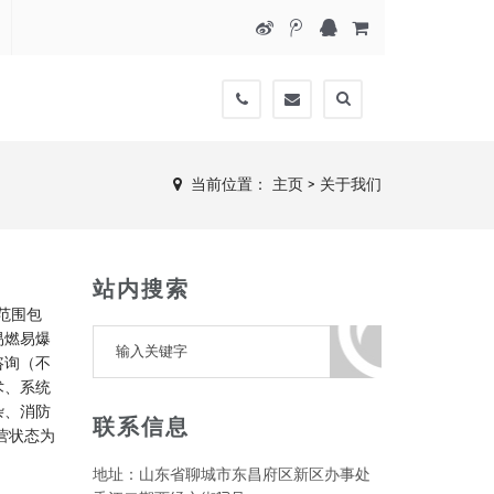
17763556198
17763556198@163.com
当前位置：
主页
>
关于我们
站内搜索
营范围包
易燃易爆
咨询（不
术、系统
杂、消防
联系信息
营状态为
地址：山东省聊城市东昌府区新区办事处