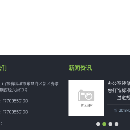
我们
新闻资讯
办公室装修设计中
办公室装
：山东省聊城市东昌府区新区办事
期西经六街13号
您是否忽略了“光
您打造标
健康”
过道
17763556198
2018/02/24
2018/
17763556198
：