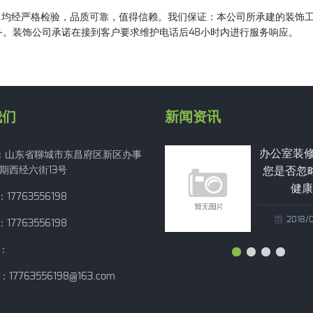
目均经严格检验，品质可靠，值得信赖。我们保证：本公司所承建的装饰
。装饰公司承诺在接到客户要求维护电话后48小时内进行服务响应。
我们
新闻资讯
办公室装修设计
：山东省聊城市东昌府区新区办事
期西经六街13号
您是否忽略了“光
健康”
17763556198
2018/02/24
17763556198
：
：
17763556198@163.com