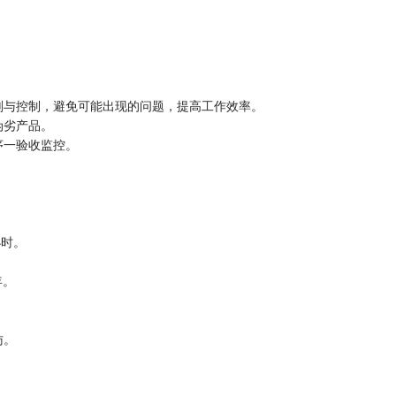
划与控制，避免可能出现的问题，提高工作效率。
伪劣产品。
序一验收监控。
小时。
5年。
访。