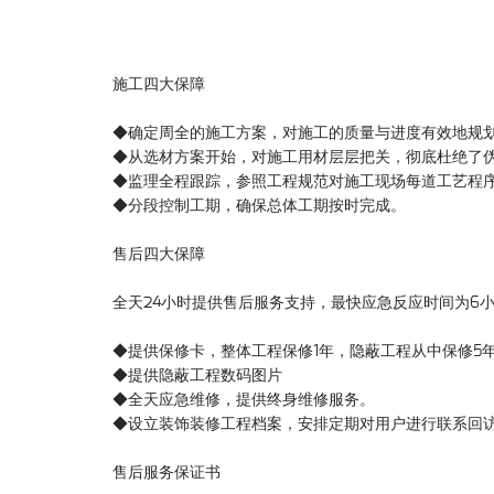
施工四大保障
◆确定周全的施工方案，对施工的质量与进度有效地规
◆从选材方案开始，对施工用材层层把关，彻底杜绝了
◆监理全程跟踪，参照工程规范对施工现场每道工艺程
◆分段控制工期，确保总体工期按时完成。
售后四大保障
全天24小时提供售后服务支持，最快应急反应时间为6
◆提供保修卡，整体工程保修1年，隐蔽工程从中保修
◆提供隐蔽工程数码图片
◆全天应急维修，提供终身维修服务。
◆设立装饰装修工程档案，安排定期对用户进行联系回
售后服务保证书