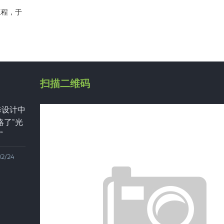
工程，于
扫描二维码
中
办公室装修公司为
办公
您打造标准合理的
境私
过道规划
2018/02/24