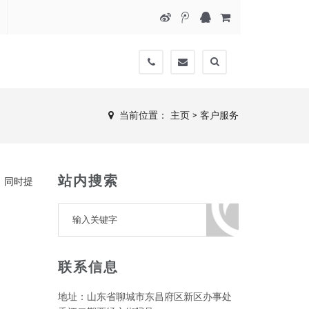
17763556198
17763556198@163.com
当前位置：
主页
>
客户服务
站内搜索
，同时提
联系信息
地址：山东省聊城市东昌府区新区办事处